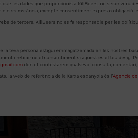
 que les dades que proporcionis a KillBeers, no seran venude
 o circumstància, excepte consentiment exprés o obligació le
ebs de tercers. KillBeers no es fa responsable per les polítiqu
re la teva persona estigui emmagatzemada en les nostres bases 
ctament i retirar-ne el consentiment si aquest és el teu desig. 
@gmail.com
don et contestarem qualsevol consulta, comentari, 
s, la web de referència de la Xarxa espanyola és l’
Agencia de