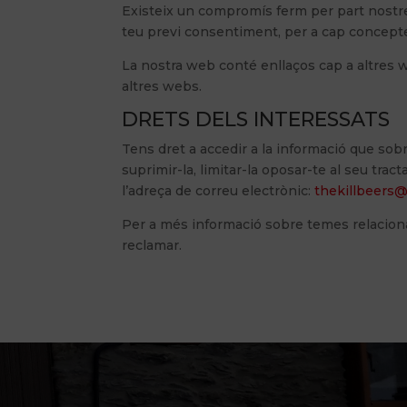
Existeix un compromís ferm per part nostre
teu previ consentiment, per a cap concepte
La nostra web conté enllaços cap a altres w
altres webs.
DRETS DELS INTERESSATS
Tens dret a accedir a la informació que sob
suprimir-la, limitar-la oposar-te al seu tra
l’adreça de correu electrònic:
thekillbeers
Per a més informació sobre temes relacionat
reclamar.