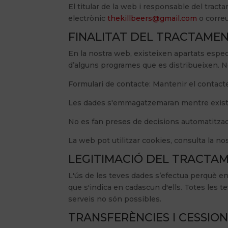
El titular de la web i responsable del tra
electrònic
thekillbeers@gmail.com
o correu
FINALITAT DEL TRACTAME
En la nostra web, existeixen apartats espec
d’alguns programes que es distribueixen. No
Formulari de contacte: Mantenir el contact
Les dades s'emmagatzemaran mentre existeixi 
No es fan preses de decisions automatitza
La web pot utilitzar cookies, consulta la no
LEGITIMACIÓ DEL TRACTA
L'ús de les teves dades s’efectua perquè en
que s'indica en cadascun d'ells. Totes les t
serveis no són possibles.
TRANSFERÈNCIES I CESSIO