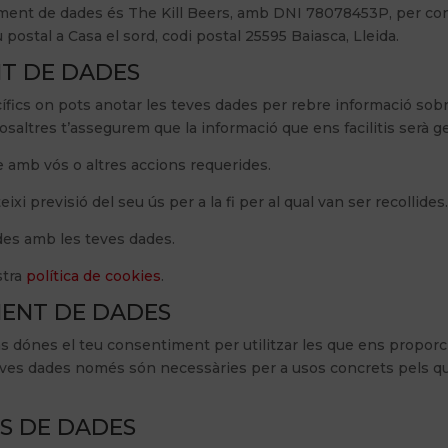
ctament de dades és The Kill Beers, amb DNI 78078453P, per co
 postal a Casa el sord, codi postal 25595 Baiasca, Lleida.
NT DE DADES
ífics on pots anotar les teves dades per rebre informació sobr
saltres t’assegurem que la informació que ens facilitis serà 
e amb vós o altres accions requerides.
previsió del seu ús per a la fi per al qual van ser recollides.
des amb les teves dades.
stra
política de cookies
.
MENT DE DADES
s dónes el teu consentiment per utilitzar les que ens proporc
eves dades només són necessàries per a usos concrets pels quals
NS DE DADES