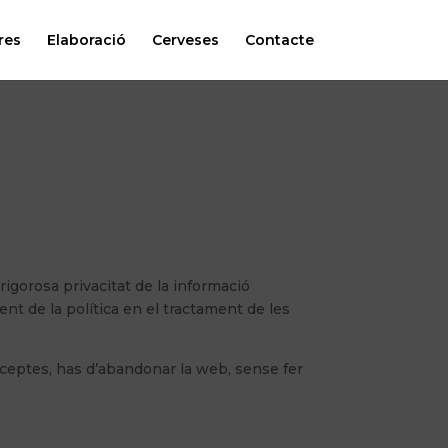
res
Elaboració
Cerveses
Contacte
rigorosa privacitat de la informació
nt de la política en el tractament de les
acceptes, has d’abandonar la web, sense fer