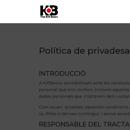
Política de privades
INTRODUCCIÓ
A KillBeers, sensibilitzats amb les necessit
personal que ens confien, incloem aquesta de
dades personals que s’obtenen dels visitants
Com usuari, acceptes aquestes condicions pe
ús d’ella ni del seu contingut, i sense acced
RESPONSABLE DEL TRACT