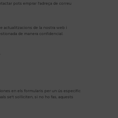
ntactar pots emprar l'adreça de correu
e actualitzacions de la nostra web i
gestionada de manera confidencial.
.
iones en els formularis per un ús específic
 se't sol·liciten, si no ho fas, aquests