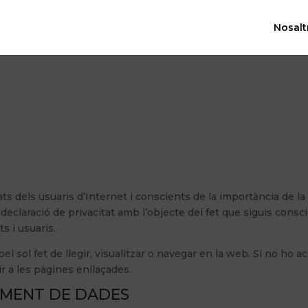
Nosalt
a
ats dels usuaris d’Internet i conscients de la importància de la 
claració de privacitat amb l’objecte del fet que siguis conscie
 i usuaris..
l sol fet de llegir, visualitzar o navegar en la web. Si no ho 
ir a les pàgines enllaçades.
AMENT DE DADES